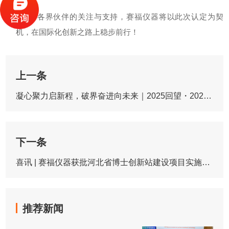
进。
感谢各界伙伴的关注与支持，赛福仪器将以此次认定为契
机，在国际化创新之路上稳步前行！
上一条
凝心聚力启新程，破界奋进向未来｜2025回望・2026启航 赛福仪器年会圆满落幕！
下一条
喜讯 | 赛福仪器获批河北省博士创新站建设项目实施单位！
推荐新闻